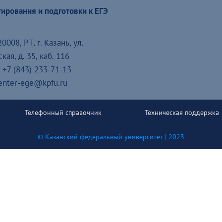
ирования и подготовки к ЕГЭ
0008, РТ, г. Казань, ул.
ая, д. 35, каб. 116
 +7 (843) 233-71-13
center-ege@kpfu.ru
Телефонный справочник
Техническая поддержка
© Казанский федеральный университет | 2023