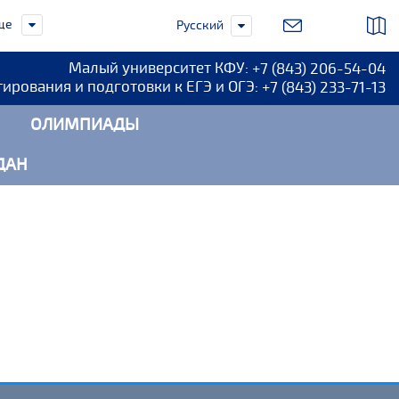
ще
Русский
Малый университет КФУ:
+7 (843) 206-54-04
тирования и подготовки к ЕГЭ и ОГЭ:
+7 (843) 233-71-13
ОЛИМПИАДЫ
ДАН