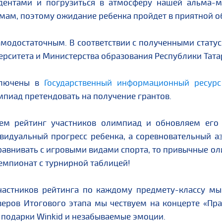
удентами и погрузиться в атмосферу нашей альма-
ам, поэтому ожидание ребенка пройдет в приятной об
амодостаточным. В соответствии с полученными статус
рситета и Министерства образования Республики Тата
ключены в
Государственный информационный ресурс
пиад претендовать на получение грантов.
ем рейтинг участников олимпиад и обновляем его 
видуальный прогресс ребенка, а соревновательный аз
 сравнивать с игровыми видами спорта, то привычные 
чемпионат с турнирной таблицей!
частников рейтинга по каждому предмету-классу м
зеров Итогового этапа мы чествуем на концерте «Праз
подарки Winkid и незабываемые эмоции.