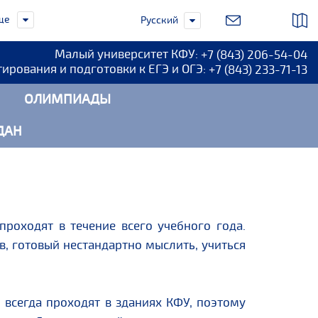
ще
Русский
Малый университет КФУ:
+7 (843) 206-54-04
тирования и подготовки к ЕГЭ и ОГЭ:
+7 (843) 233-71-13
ОЛИМПИАДЫ
ДАН
роходят в течение всего учебного года.
в, готовый нестандартно мыслить, учиться
всегда проходят в зданиях КФУ, поэтому