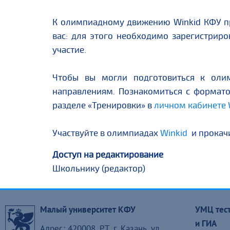
К олимпиадному движению Winkid КФУ пр
вас: для этого необходимо зарегистрир
участие.
Чтобы вы могли подготовиться к оли
направлениям. Познакомиться с формат
разделе «Тренировки» в
личном кабинете 
Участвуйте в олимпиадах
Winkid
и прокачи
Доступ на редактирование
Школьнику (редактор)
Перейти
к
Малый университет КФУ
УМЦ тест
основному
и ГИА
Адрес: 420008, РТ, г. Казань, ул.