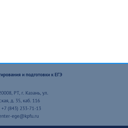
ирования и подготовки к ЕГЭ
0008, РТ, г. Казань, ул.
ая, д. 35, каб. 116
 +7 (843) 233-71-13
center-ege@kpfu.ru