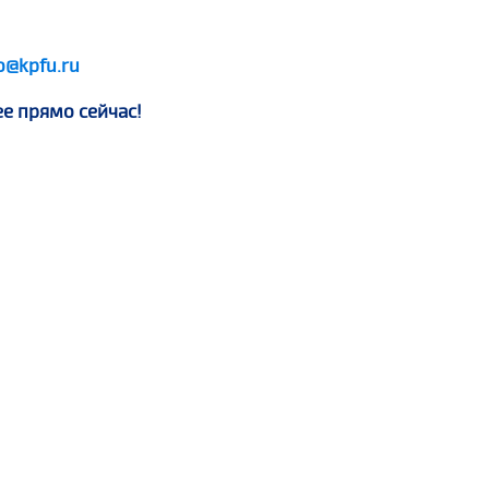
o@kpfu.ru
ее прямо сейчас!