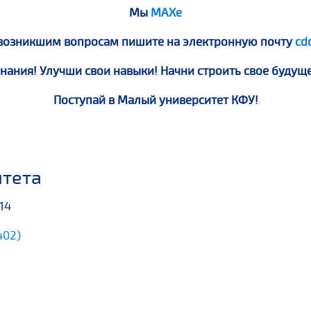
Мы
MAXe
 возникшим вопросам пишите на электронную почту
cd
нания! Улучши свои навыки! Начни строить свое будущ
Поступай в Малый университет КФУ!
итета
214
402)